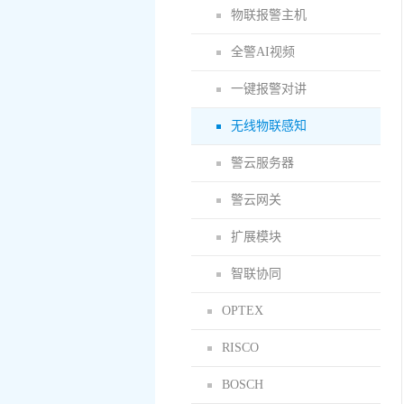
物联报警主机
全警AI视频
一键报警对讲
无线物联感知
警云服务器
警云网关
扩展模块
智联协同
OPTEX
RISCO
BOSCH