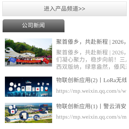
进入产品频道>>
公司新闻
聚首傣乡，共赴新程 | 2026
们凝心聚力，稳步向前！
聚首傣乡，共赴新程 | 2026
们凝心聚力，稳步向前！三
西双版纳，绿意盎然，傣风
郁，勐巴拉娜西的异域风情
物联创新应用(2)丨LoRa无线
风中肆意绽放。丛文&华际
知的综合解决方案
成员奔赴这片雨林热土，开
https://mp.weixin.qq.com/s
一场集年会盛典、团建游玩
业培训于一体的专属旅程！
物联创新应用(1)丨警云消安
才，展宏图，盛宴锚定前行
一体预警解决方案
https://mp.weixin.qq.com/s
向本次旅程的开篇，便迎来
环节——公司年会盛典于行