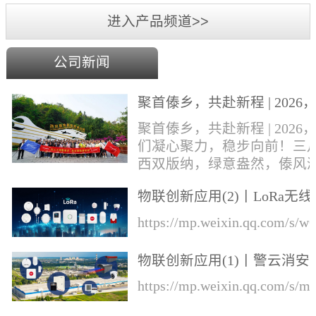
进入产品频道>>
公司新闻
聚首傣乡，共赴新程 | 2026
们凝心聚力，稳步向前！
聚首傣乡，共赴新程 | 2026
们凝心聚力，稳步向前！三
西双版纳，绿意盎然，傣风
郁，勐巴拉娜西的异域风情
物联创新应用(2)丨LoRa无线
风中肆意绽放。丛文&华际
知的综合解决方案
成员奔赴这片雨林热土，开
https://mp.weixin.qq.com/s
一场集年会盛典、团建游玩
业培训于一体的专属旅程！
物联创新应用(1)丨警云消安
才，展宏图，盛宴锚定前行
一体预警解决方案
https://mp.weixin.qq.com/s
向本次旅程的开篇，便迎来
环节——公司年会盛典于行