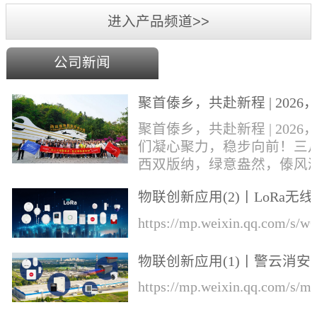
进入产品频道>>
公司新闻
聚首傣乡，共赴新程 | 2026
们凝心聚力，稳步向前！
聚首傣乡，共赴新程 | 2026
们凝心聚力，稳步向前！三
西双版纳，绿意盎然，傣风
郁，勐巴拉娜西的异域风情
物联创新应用(2)丨LoRa无线
风中肆意绽放。丛文&华际
知的综合解决方案
成员奔赴这片雨林热土，开
https://mp.weixin.qq.com/s
一场集年会盛典、团建游玩
业培训于一体的专属旅程！
物联创新应用(1)丨警云消安
才，展宏图，盛宴锚定前行
一体预警解决方案
https://mp.weixin.qq.com/s
向本次旅程的开篇，便迎来
环节——公司年会盛典于行