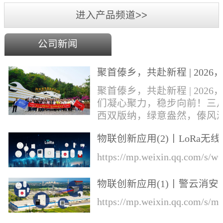
进入产品频道>>
公司新闻
聚首傣乡，共赴新程 | 2026
们凝心聚力，稳步向前！
聚首傣乡，共赴新程 | 2026
们凝心聚力，稳步向前！三
西双版纳，绿意盎然，傣风
郁，勐巴拉娜西的异域风情
物联创新应用(2)丨LoRa无线
风中肆意绽放。丛文&华际
知的综合解决方案
成员奔赴这片雨林热土，开
https://mp.weixin.qq.com/s
一场集年会盛典、团建游玩
业培训于一体的专属旅程！
物联创新应用(1)丨警云消安
才，展宏图，盛宴锚定前行
一体预警解决方案
https://mp.weixin.qq.com/s
向本次旅程的开篇，便迎来
环节——公司年会盛典于行