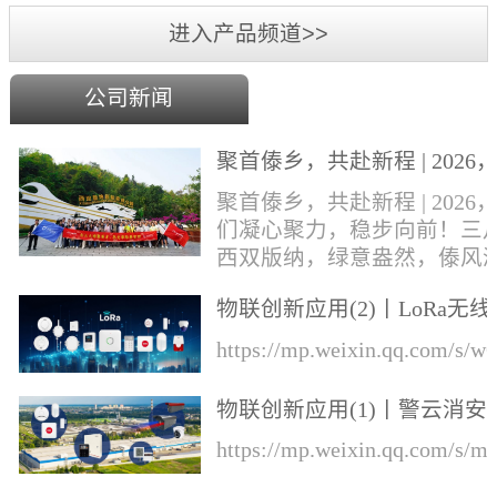
进入产品频道>>
公司新闻
聚首傣乡，共赴新程 | 2026
们凝心聚力，稳步向前！
聚首傣乡，共赴新程 | 2026
们凝心聚力，稳步向前！三
西双版纳，绿意盎然，傣风
郁，勐巴拉娜西的异域风情
物联创新应用(2)丨LoRa无线
风中肆意绽放。丛文&华际
知的综合解决方案
成员奔赴这片雨林热土，开
https://mp.weixin.qq.com/s
一场集年会盛典、团建游玩
业培训于一体的专属旅程！
物联创新应用(1)丨警云消安
才，展宏图，盛宴锚定前行
一体预警解决方案
https://mp.weixin.qq.com/s
向本次旅程的开篇，便迎来
环节——公司年会盛典于行