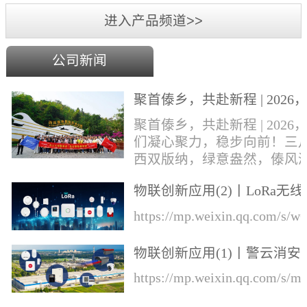
进入产品频道>>
公司新闻
聚首傣乡，共赴新程 | 2026
们凝心聚力，稳步向前！
聚首傣乡，共赴新程 | 2026
们凝心聚力，稳步向前！三
西双版纳，绿意盎然，傣风
郁，勐巴拉娜西的异域风情
物联创新应用(2)丨LoRa无线
风中肆意绽放。丛文&华际
知的综合解决方案
成员奔赴这片雨林热土，开
https://mp.weixin.qq.com/s
一场集年会盛典、团建游玩
业培训于一体的专属旅程！
物联创新应用(1)丨警云消安
才，展宏图，盛宴锚定前行
一体预警解决方案
https://mp.weixin.qq.com/s
向本次旅程的开篇，便迎来
环节——公司年会盛典于行