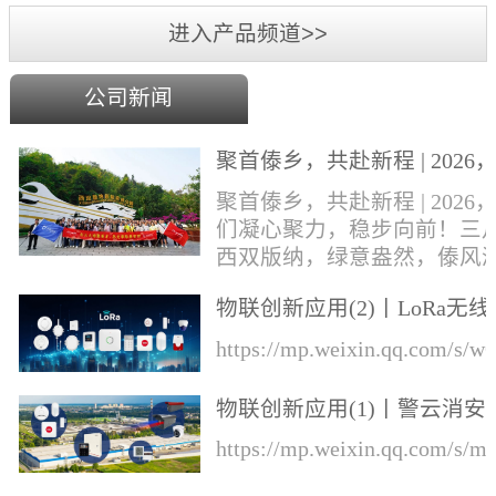
进入产品频道>>
公司新闻
聚首傣乡，共赴新程 | 2026
们凝心聚力，稳步向前！
聚首傣乡，共赴新程 | 2026
们凝心聚力，稳步向前！三
西双版纳，绿意盎然，傣风
郁，勐巴拉娜西的异域风情
物联创新应用(2)丨LoRa无线
风中肆意绽放。丛文&华际
知的综合解决方案
成员奔赴这片雨林热土，开
https://mp.weixin.qq.com/s
一场集年会盛典、团建游玩
业培训于一体的专属旅程！
物联创新应用(1)丨警云消安
才，展宏图，盛宴锚定前行
一体预警解决方案
https://mp.weixin.qq.com/s
向本次旅程的开篇，便迎来
环节——公司年会盛典于行