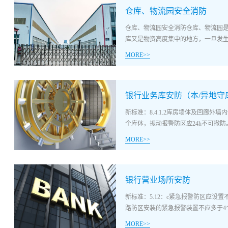
仓库、物流园安全消防
为构建安全就医环境，保障医生和人
述：警云新型LoRa无线报警解决方
仓库、物流园安全消防仓库、物流园
频监控与复核、远程对讲吓阻等为一
库又是物资高度集中的地方，一旦发生火
力，利用事前有针对性的处警预案，
MORE>>
案：中大型医院报警功能为主，视频+
1台报警主机中型医院“一键报警+视
损失往往十分严重方案背景：仓库、
备覆盖一片区域社区医院“一键报警+
而仓库又是物资高度集中的地方一旦发生
部署小范围覆盖周边区域建设医院安防体
银行业务库安防（本/异地守
19日浙江省杭州市余杭区良渚街道海虹工
一键式紧急报警求助，远程、高效、
日浙江省杭州市萧山区义桥镇王家桥苏
导诊台紧急一键报警对讲系统，联动视
新标准：8.4.1.2库房墙体及回廊
米。2018年1月5日2018年1月5日
导医站、挂号大厅等重要区域安装视
个库体，振动报警防区应24h不可撤防。
司仓库发生火灾。燃烧物质为生产车
够清晰显示现场人员活动情况3. 对
MORE>>
决方案：
心可以远程发起对讲，并进行喊话，进
处警监控中心将接处警及监控业务统
安装覆盖整个区域的两种及以上探测原理
案数据数据库、防范目标信息数据库
间、守库室等区域应安装紧急报警装
管理、案件汇总分析、目标跟踪、突
银行营业场所安防
中心、联网监控中心。启动紧急报警
急报警装置应安装在隐蔽、便于操作的部
新标准：5.12：c紧急报警防区应设置
离门内外应设置成两个独立控制防区
路防区安装的紧急报警装置不应多于4个
新标准：8.5.1.6守库室应配备紧
MORE>>
和对外联络的通讯设备，紧急报警装