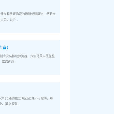
民群众安全的一大重要技术手段。方案描
案，基于物联网技术，集无线远程报警、视
是储存和放置物资的场所或建筑物，然而仓
体，能够快速掌握现场情况，迅速调派警
灾，经济...
抓住最有利的时机化解应急事件。解决方
对讲：选配支持特点：一栋楼只需要安装
频对讲”功能为主特点：小组团模式，一台设
物流园是储存和放置物资的场所或建筑物然
视频对讲”特点：预算有限，少量点位独立
火灾经济损失往往十分严重2018年11月
系：1. 无线报警体系诊室内安装LoRa
库室）
业区内一厂房发生火灾。2018年6月28
快速发送求助信号，多方接警，多级联动；
泊尔仓库发生火灾，过火面积900多平方
频，复核案例2. 视频监控体系根据国标，
外墙内侧应安装振动探测器，探测范围应覆盖整
3时58分，绍兴市柯桥区钱清镇华茂化纤有限公
频监控装置，所有的视频监控及回放图像能
库房内应...
间内堆放的布匹和墙布。暂无人员伤亡。解
讲喊话体系当紧急报警信息向中心报告时，中
一步了解现场情况，驱逐及阻止犯罪4. 接
一监管起来，建设中心平台突发事件应急预
的复合探测器。8.4.1.3库房、清分整点
、重要目标定位图像数据库，方便开展治安
置，紧急报警信号应发送到守库室、接处警
发事件的指挥调度
装置时应同时启动现场声、光报警装置。紧
位。8.4.1.4三类及以上业务库的防控隔
不少于2路的独立防区且24h不可撤防，每
，实行分区报警、撤布防管理。解决方案：
。紧急报警...
急报警、视频监控、出入口控制、声音复核装置
置启动时应能同时触发现场声、光报警。所