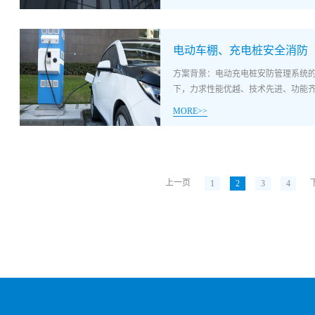
有信息均应接入联网监控中心，紧急报警
信号接入接处警中心的同时，应将相
能实时接收业务库区的报警、视频、出入
紧急报警装置应有防误触发措施，触发后
应能对防控隔离门以外的报警防区进
电动车棚、充电桩安全消防
应部位的辅助照明、视频监控及声音
启、闭。解决方案：新标准：8.5.2.3守库室应符
防区不同要求联动一个或多个声、光
库室应能接收业务库的布防、撤防、
方案背景：电动充电桩安防管理系统
视频图像等信息发送到联网监控中心或接
览，监视图像应能清楚显示库区内人
下，力求性能优越、技术先进、功能齐全
地面、平台或走道高差5m以下的窗户内侧
15fps；能实时显示库区出入口控制
MORE>>
所与外界相通的出入口、与外界地面及
权，并记录防控隔离门开闭情况。8.5
墙、自助设备加钞间、设备间、现金
放、远程监听应有权限限制。8.5.2
定、节约成本，使该系统真正符合实
案：安装玻璃破碎、双鉴探测、室外探
置，应能与值守的业务库现场进行远程实
的发展、扩建、改造等因素留有扩充
系统应具有校时功能，系统内的时间偏
分整点间内应安装紧急报警装置和声
点和切入点：（1） 标准化与开放性
偏差应小于或等于30s。5.12：e
触发现场声、光报警。
国内和行业标准，以确保系统之间的
上一页
1
2
3
4
输方式，联网报警的主传输通道应优
来业务的增长和扩容进行科学预测基础
换到备用报警通道，采用公共电话网
间。（2） 实用性与经济性的统一坚
话网通讯线路上挂接其他通信设施；
满足电动充电桩区域各项安防业务要
PSTN主机需要升级或更换网络设备
求，能适应新技术的发展，同时还应努
网络模块、双网通讯模块新标准：5.1
定、性价比高的产品，并尽可能地利用
报警等信息的存储时间应大于或等于3
先进性的统一系统方案的设计严格遵
90d；
技术的先进性之间取得均衡。应努力
追求某一局部的高指标与先进性。在