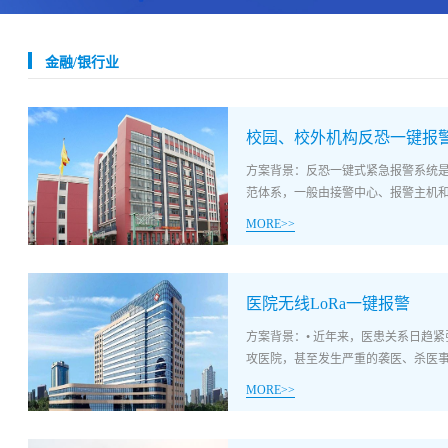
金融/银行业
校园、校外机构反恐一键报
方案背景：反恐一键式紧急报警系统是
范体系，一般由接警中心、报警主机和一
MORE>>
急按钮组成，供所有人在发生紧急情
警信息并进行处置是安防界公认的目前
医院无线LoRa一键报警
共中央办、国务院办《关于加强社会治
于加强中小学幼儿园安全风险防控体系建设的
方案背景：• 近年来，医患关系日趋
化系统治安反恐防范要求》• 广东公
攻医院，甚至发生严重的袭医、杀医事件
• 河北教育厅《中小学幼儿园一键报警
MORE>>
报警一体机场景2：一键报警+多视频
复核场景4：GSM/PSTN拨号至110
生专业医闹，性质极其恶劣，为保障
完善的医疗安防系统。• 适用于重大紧