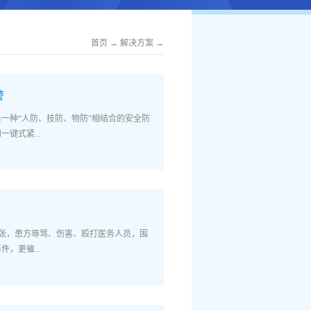
首页
→
解决方案
→
警
一种“人防、技防、物防”相结合的安全防
键式紧...
况下使用。发生突发事件向报警中心传送报
最有效的安全防范手段。规范与要求• 中
安防控体系建设的意见》• 国务院办《关
意见》• GA-1551.3-2019《石油石
紧张，患方辱骂、伤害、殴打医务人员，围
安厅教育厅《中小学幼儿园一键报警规范》
，更催...
规范通知》• ……解决方案：场景1：一键
复核场景3：多防区报警+一键报警+多视频
医院医务人员及就医人员安全，必须有一套
急事件的LoRa无线一键报警安防建设已成