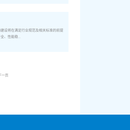
还应接入接处警中心。8.5.1.8守库室应
应部位的视音频信号发送到联网监控中心；
口控制、声音复核信息。8.5.1.9守库室
应自锁；5.12：f入侵探测器应能与相
行布防和撤防操作，应能控制业务库照明
复核等设备联动，触发报警后，应能根据各
合8.5.1.5~8.5.1.8要求。8.5.2.4守
报警装置。系统应及时准确地将报警位置、
报警等信息；能对库区的视频监控进行浏
的建设将在满足行业规范及相关标准的前提
处警中心；6.2.2.2银行营业场所与外界
员活动情况，显示图像帧率应不少于
、性能稳...
应安装入侵报警探测器。6.3.1.1营业场
的工作状态；能对防控隔离门进行远程授
平台或走道高差5m以下的窗户和玻璃幕
.2.5库房内部、清分整点场地的视、音频回
业务区等部位应安装入侵探测器。解决方
.6守库室应配备与业务库连接的语音对讲装
际应用的需要，同时，为保证系统能在今后
测、门磁等探测器新标准：5.9电子防护
时通话。解决方案：新标准：8.5.3.2清
的余地。在设计时努力寻找统一的最佳结合
差应小于或等于5s，系统时钟与北京时间
音复核装置，紧急报警装置启动时应能同时
的统一系统设计严格遵守相关技术的国际、
入侵和紧急报警系统应有两种及以上联网报警传
开放透明性和系统之间的互连互通。在对未
下一页
先使用有线网络，主通道故障时应能自动切
上进行余量设计,预留扩容和发展的空
作为联网报警的传输通道时，不应在公共电
持实用性第一的原则。系统应能最大限度地
解决方案：网络通讯设备才具有校时功能，
求、满足系统管理人员和使用人员的业务需
默认有线网络优先；更换主机或者加装有线
力降低建设费用,选择技术成熟和性能稳
2：g入侵和紧急报警系统的布防、撤防、
好现有设备，减少浪费。（3） 合理性与
0d，其中业务库的存储时间应大于或等于
循系统工程的设计准则，在系统的合理性与
追求整个系统功能的科学合理性，防止片面
保证整个系统功能和性能的前提下，最大限