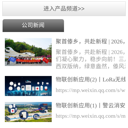
进入产品频道>>
公司新闻
聚首傣乡，共赴新程 | 2026
们凝心聚力，稳步向前！
聚首傣乡，共赴新程 | 2026
们凝心聚力，稳步向前！三
西双版纳，绿意盎然，傣风
郁，勐巴拉娜西的异域风情
物联创新应用(2)丨LoRa无线
风中肆意绽放。丛文&华际
知的综合解决方案
成员奔赴这片雨林热土，开
https://mp.weixin.qq.com/s
一场集年会盛典、团建游玩
业培训于一体的专属旅程！
物联创新应用(1)丨警云消安
才，展宏图，盛宴锚定前行
一体预警解决方案
https://mp.weixin.qq.com/s
向本次旅程的开篇，便迎来
环节——公司年会盛典于行