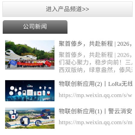
进入产品频道>>
公司新闻
聚首傣乡，共赴新程 | 2026
们凝心聚力，稳步向前！
聚首傣乡，共赴新程 | 2026
们凝心聚力，稳步向前！三
西双版纳，绿意盎然，傣风
郁，勐巴拉娜西的异域风情
物联创新应用(2)丨LoRa无线
风中肆意绽放。丛文&华际
知的综合解决方案
成员奔赴这片雨林热土，开
https://mp.weixin.qq.com/s
一场集年会盛典、团建游玩
业培训于一体的专属旅程！
物联创新应用(1)丨警云消安
才，展宏图，盛宴锚定前行
一体预警解决方案
https://mp.weixin.qq.com/s
向本次旅程的开篇，便迎来
环节——公司年会盛典于行