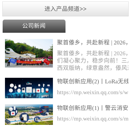
进入产品频道>>
公司新闻
聚首傣乡，共赴新程 | 2026
们凝心聚力，稳步向前！
聚首傣乡，共赴新程 | 2026
们凝心聚力，稳步向前！三
西双版纳，绿意盎然，傣风
郁，勐巴拉娜西的异域风情
物联创新应用(2)丨LoRa无线
风中肆意绽放。丛文&华际
知的综合解决方案
成员奔赴这片雨林热土，开
https://mp.weixin.qq.com/s
一场集年会盛典、团建游玩
业培训于一体的专属旅程！
物联创新应用(1)丨警云消安
才，展宏图，盛宴锚定前行
一体预警解决方案
https://mp.weixin.qq.com/s
向本次旅程的开篇，便迎来
环节——公司年会盛典于行